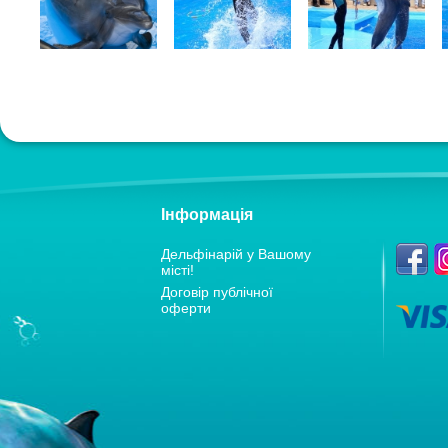
Інформація
Дельфiнарiй у Вашому
мiстi!
Договір публічної
оферти