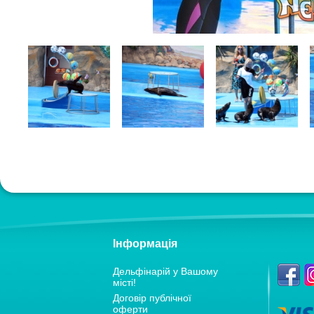
Інформація
Дельфiнарiй у Вашому
мiстi!
Договір публічної
оферти