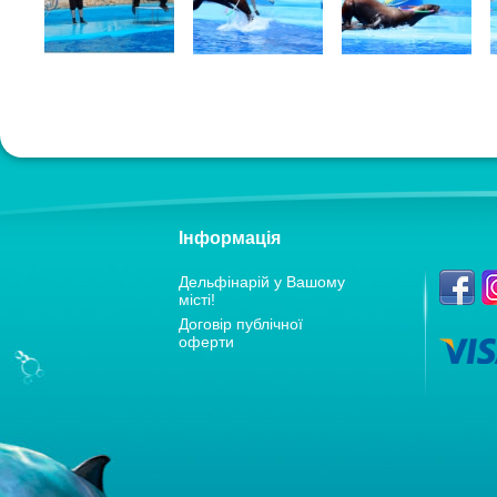
Інформація
Дельфiнарiй у Вашому
мiстi!
Договір публічної
оферти