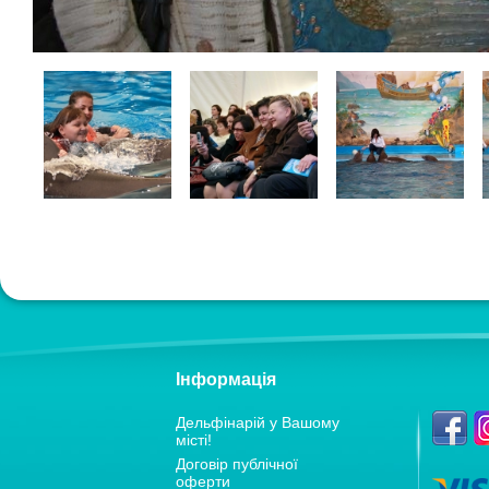
Інформація
Дельфiнарiй у Вашому
мiстi!
Договір публічної
оферти